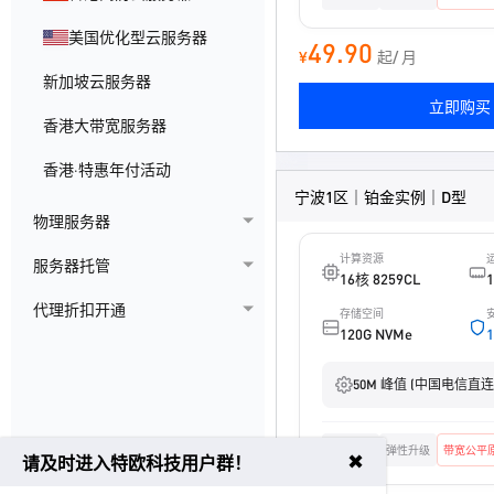
美国优化型云服务器
49.90
¥
起/ 月
新加坡云服务器
立即购买
香港大带宽服务器
香港·特惠年付活动
宁波1区｜铂金实例｜D型
物理服务器
计算资源
服务器托管
16核 8259CL
代理折扣开通
存储空间
120G NVMe
50M 峰值 (中国电信直连
工单过白
弹性升级
带宽公平
✖
请及时进入特欧科技用户群！