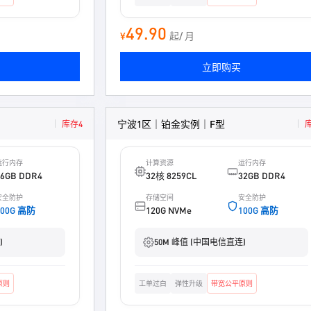
49.90
¥
起/ 月
立即购买
宁波1区｜铂金实例｜F型
库存4
运行内存
计算资源
运行内存
16GB DDR4
32核 8259CL
32GB DDR4
安全防护
存储空间
安全防护
100G 高防
120G NVMe
100G 高防
)
50M 峰值 (中国电信直连)
原则
工单过白
弹性升级
带宽公平原则