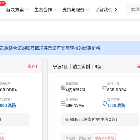
OT
解决方案
生态合作
支持与服务
了解我们
录后结合您的账号情况展示您可实际获得的优惠价格
宁波1区｜铂金实例｜B型
库存1
运行内存
计算资源
运行内存
4GB DDR4
4核 8259CL
8GB DDR4
安全防护
存储空间
安全防护
100G 高防
50G NVMe
100G 高防
)
50Mbps 峰值 (中国电信直连)
原则
工单过白
弹性升级
带宽公平原则