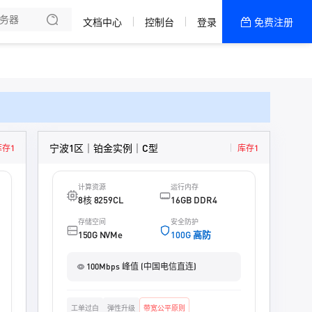
文档中心
控制台
登录
免费注册
全部产品
新闻资讯
帮助文档
热销推荐
成都 · 高防一区
宁波1区｜铂金实例｜C型
库存1
库存1
十堰 · 高防一区
计算资源
运行内存
8核 8259CL
16GB DDR4
宁波 · 普防一区
存储空间
安全防护
香港 · CN2
150G NVMe
100G 高防
100Mbps 峰值 (中国电信直连)
工单过白
弹性升级
带宽公平原则