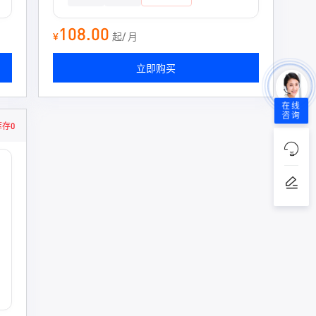
108.00
¥
起/ 月
立即购买
在线
咨询
库存0